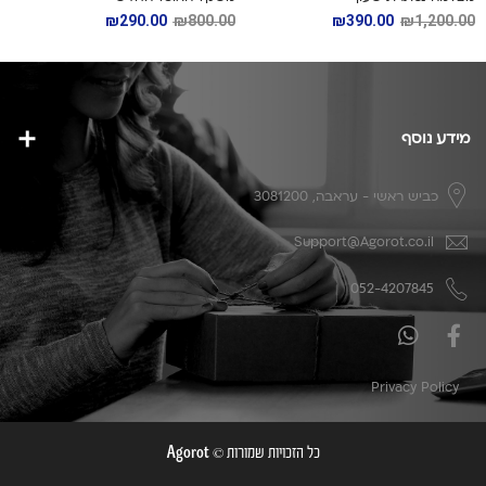
₪
290.00
₪
800.00
₪
390.00
₪
1,200.00
מידע נוסף
כביש ראשי - עראבה, 3081200
Support@Agorot.co.il
052-4207845
Privacy Policy
כל הזכויות שמורות ©
Agorot